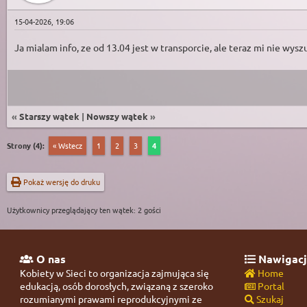
15-04-2026, 19:06
Ja mialam info, ze od 13.04 jest w transporcie, ale teraz mi nie wysz
«
Starszy wątek
|
Nowszy wątek
»
Strony (4):
« Wstecz
1
2
3
4
Pokaż wersję do druku
Użytkownicy przeglądający ten wątek: 2 gości
O nas
Nawigacj
Kobiety w Sieci to organizacja zajmująca się
Home
edukacją, osób dorosłych, związaną z szeroko
Portal
rozumianymi prawami reprodukcyjnymi ze
Szukaj