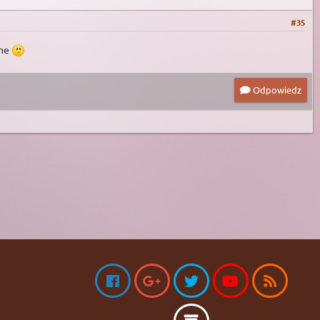
#35
zne
Odpowiedz