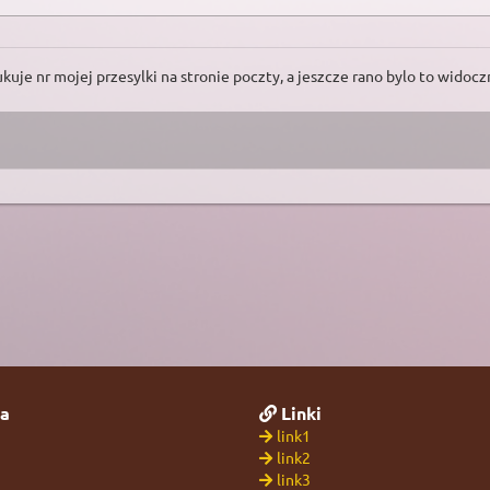
ukuje nr mojej przesylki na stronie poczty, a jeszcze rano bylo to widoc
a
Linki
link1
link2
link3