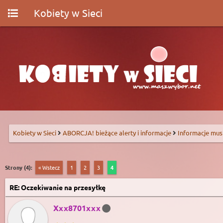
Kobiety w Sieci
Kobiety w Sieci
ABORCJA! bieżące alerty i informacje
Informacje mus
Strony (4):
« Wstecz
1
2
3
4
RE: Oczekiwanie na przesyłkę
Xxx8701xxx