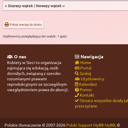
«
Starszy wątek
|
Nowszy wątek
»
Pokaż wersję do druku
Użytkownicy przeglądający ten wątek: 1 gości
O nas
Nawigacja
Kobiety w Sieci to organizacja
Home
zajmująca się edukacją, osób
Portal
dorosłych, związaną z szeroko
Szukaj
rozumianymi prawami
Użytkownicy
reprodukcyjnymi ze szczególnym
Kalendarz
uwzględnieniem prawa do aborcji.
Pomoc
Kontakt
Oznacz wszystkie działy ja
przeczytane
Polskie tłumaczenie © 2007-2026
Polski Support MyBB
MyBB
, ©