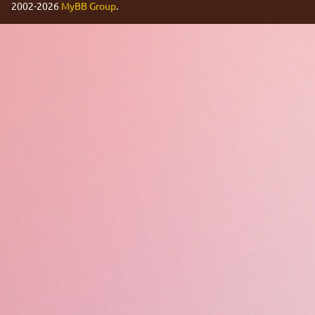
2002-2026
MyBB Group
.