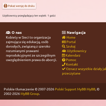
Pokaż wersję do druku
Użytkownicy przeglądający ten wątek: 1 gości
O nas
Nawigacja
Kobiety w Sieci to organizacja
Home
zajmująca się edukacją, osób
Portal
dorosłych, związaną z szeroko
Szukaj
rozumianymi prawami
Użytkownicy
reprodukcyjnymi ze szczególnym
Kalendarz
uwzględnieniem prawa do aborcji.
Pomoc
Kontakt
Oznacz wszystkie działy ja
przeczytane
Polskie tłumaczenie © 2007-2026
Polski Support MyBB
MyBB
, ©
2002-2026
MyBB Group
.