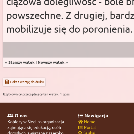
ciążowa dolegliwość - bóle b
powszechne. Z drugiej, bardz
mobilizuje się do poronienia
«
Starszy wątek
|
Nowszy wątek
»
Pokaż wersję do druku
Użytkownicy przeglądający ten wątek: 1 gości
O nas
Nawigacja
Kobiety w Sieci to organizacja
Home
zajmująca się edukacją, osób
Portal
dorosłych, związaną z szeroko
Szukaj