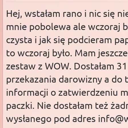
Hej, wstałam rano i nic się ni
mnie pobolewa ale wczoraj b
czysta i jak się podcieram pa
to wczoraj było. Mam jeszcz
zestaw z WOW. Dostałam 31.
przekazania darowizny a do 
informacji o zatwierdzeniu 
paczki. Nie dostałam też żad
wysłanego pod adres
info@