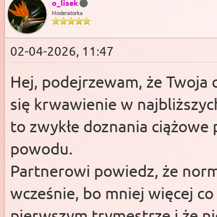
o_lisek
Moderatorka
02-04-2026, 11:47
Hej, podejrzewam, że Twoja ci
się krwawienie w najbliższych
to zwykłe doznania ciążowe 
powodu.
Partnerowi powiedz, że norma
wcześnie, bo mniej więcej co
pierwszym trymestrze i że n