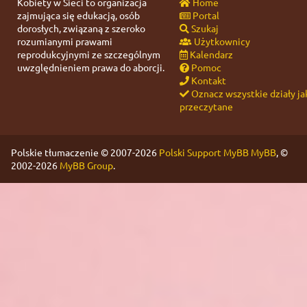
Kobiety w Sieci to organizacja
Home
zajmująca się edukacją, osób
Portal
dorosłych, związaną z szeroko
Szukaj
rozumianymi prawami
Użytkownicy
reprodukcyjnymi ze szczególnym
Kalendarz
uwzględnieniem prawa do aborcji.
Pomoc
Kontakt
Oznacz wszystkie działy ja
przeczytane
Polskie tłumaczenie © 2007-2026
Polski Support MyBB
MyBB
, ©
2002-2026
MyBB Group
.