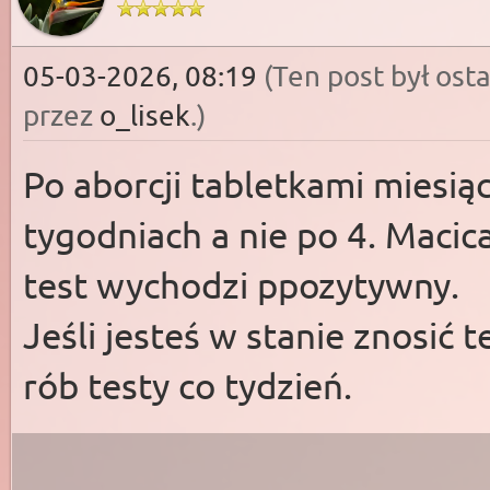
05-03-2026, 08:19
(Ten post był os
przez
o_lisek
.)
Po aborcji tabletkami miesią
tygodniach a nie po 4. Macica
test wychodzi ppozytywny.
Jeśli jesteś w stanie znosić t
rób testy co tydzień.