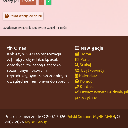
Strony (2):
« Wstecz
1
2
Pokaż wersję do druku
Użytkownicy przeglądający ten wątek: 1 gości
O nas
Nawigacja
Kobiety w Sieci to organizacja
Home
zajmująca się edukacją, osób
Portal
dorosłych, związaną z szeroko
Szukaj
rozumianymi prawami
Użytkownicy
reprodukcyjnymi ze szczególnym
Kalendarz
uwzględnieniem prawa do aborcji.
Pomoc
Kontakt
Oznacz wszystkie działy ja
przeczytane
Polskie tłumaczenie © 2007-2026
Polski Support MyBB
MyBB
, ©
2002-2026
MyBB Group
.