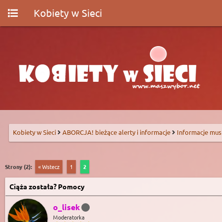
Kobiety w Sieci
Kobiety w Sieci
ABORCJA! bieżące alerty i informacje
Informacje mus
Strony (2):
« Wstecz
1
2
Ciąża została? Pomocy
o_lisek
Moderatorka