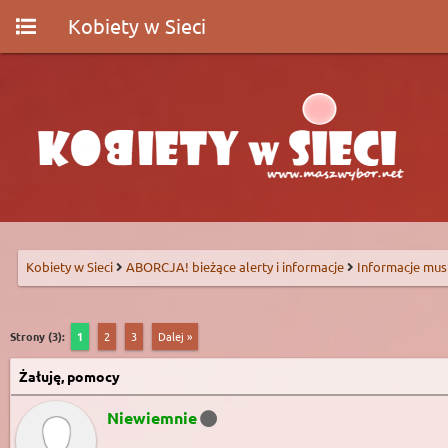
Kobiety w Sieci
Kobiety w Sieci
ABORCJA! bieżące alerty i informacje
Informacje mus
Strony (3):
1
2
3
Dalej »
Żałuję, pomocy
Niewiemnie