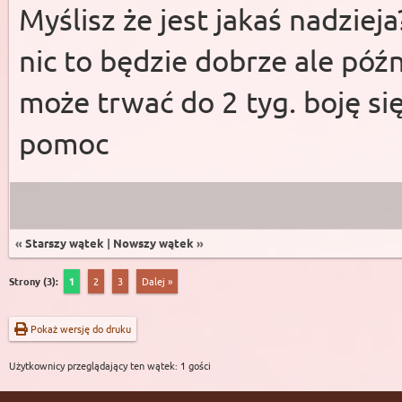
Myślisz że jest jakaś nadzieja
nic to będzie dobrze ale póź
może trwać do 2 tyg. boję się
pomoc
«
Starszy wątek
|
Nowszy wątek
»
Strony (3):
1
2
3
Dalej »
Pokaż wersję do druku
Użytkownicy przeglądający ten wątek: 1 gości