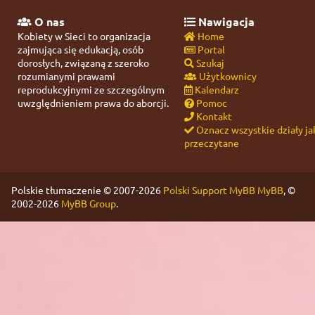
O nas
Nawigacja
Kobiety w Sieci to organizacja
Home
zajmująca się edukacją, osób
Portal
dorosłych, związaną z szeroko
Szukaj
rozumianymi prawami
Użytkownicy
reprodukcyjnymi ze szczególnym
Kalendarz
uwzględnieniem prawa do aborcji.
Pomoc
Kontakt
Oznacz wszystkie działy ja
przeczytane
Polskie tłumaczenie © 2007-2026
Polski Support MyBB
MyBB
, ©
2002-2026
MyBB Group
.