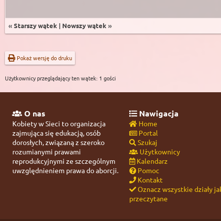
«
Starszy wątek
|
Nowszy wątek
»
Pokaż wersję do druku
Użytkownicy przeglądający ten wątek: 1 gości
O nas
Nawigacja
Kobiety w Sieci to organizacja
Home
zajmująca się edukacją, osób
Portal
dorosłych, związaną z szeroko
Szukaj
rozumianymi prawami
Użytkownicy
reprodukcyjnymi ze szczególnym
Kalendarz
uwzględnieniem prawa do aborcji.
Pomoc
Kontakt
Oznacz wszystkie działy ja
przeczytane