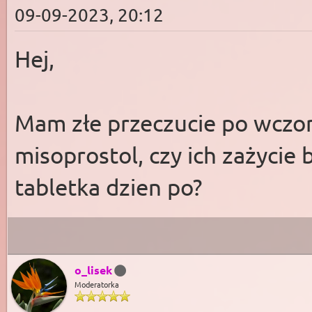
09-09-2023, 20:12
Hej,
Mam złe przeczucie po wczora
misoprostol, czy ich zażycie
tabletka dzien po?
o_lisek
Moderatorka