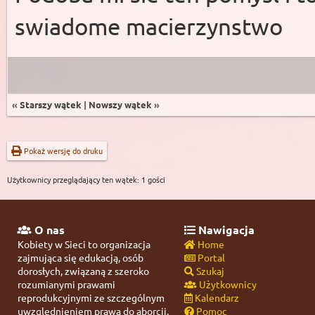
swiadome macierzynstwo
«
Starszy wątek
|
Nowszy wątek
»
Pokaż wersję do druku
Użytkownicy przeglądający ten wątek: 1 gości
O nas
Nawigacja
Kobiety w Sieci to organizacja
Home
zajmująca się edukacją, osób
Portal
dorosłych, związaną z szeroko
Szukaj
rozumianymi prawami
Użytkownicy
reprodukcyjnymi ze szczególnym
Kalendarz
uwzględnieniem prawa do aborcji.
Pomoc