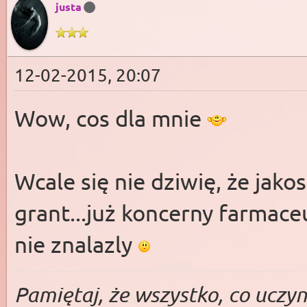
justa
12-02-2015, 20:07
Wow, cos dla mnie
Wcale się nie dziwię, że jako
grant...już koncerny farmaceu
nie znalazly
Pa­miętaj, że wszys­tko, co uczy­ni