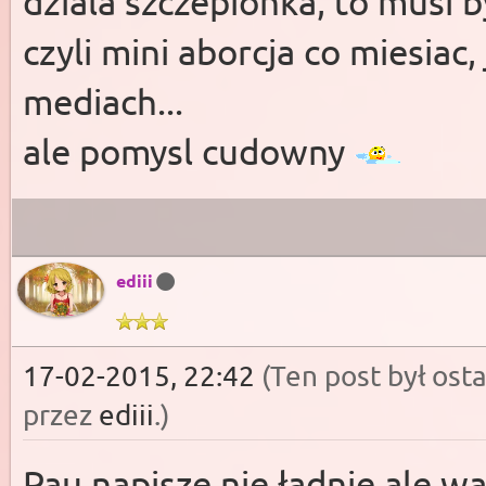
dziala szczepionka, to musi b
czyli mini aborcja co miesiac
mediach...
ale pomysl cudowny
ediii
17-02-2015, 22:42
(Ten post był os
przez
ediii
.
)
Pau napisze nie ładnie ale wa