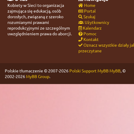
Kobiety w Sieci to organizacja
Home
zajmująca się edukacją, osób
Portal
dorosłych, związaną z szeroko
Szukaj
rozumianymi prawami
Użytkownicy
reprodukcyjnymi ze szczególnym
Kalendarz
uwzględnieniem prawa do aborcji.
Pomoc
Kontakt
Oznacz wszystkie działy ja
przeczytane
Polskie tłumaczenie © 2007-2026
Polski Support MyBB
MyBB
, ©
2002-2026
MyBB Group
.