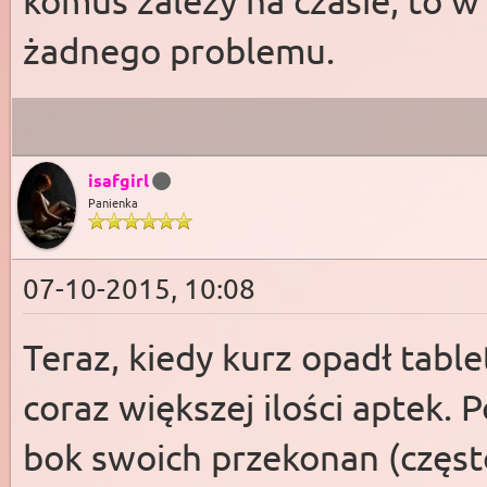
komuś zależy na czasie, to w
żadnego problemu.
isafgirl
Panienka
07-10-2015, 10:08
Teraz, kiedy kurz opadł tab
coraz większej ilości aptek.
bok swoich przekonan (częs