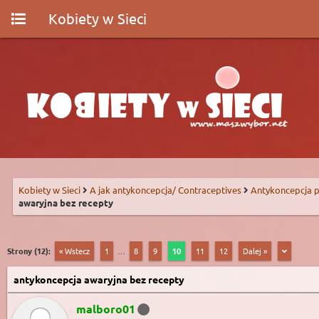
Kobiety w Sieci
Kobiety w Sieci
A jak antykoncepcja/ Contraceptives
Antykoncepcja p
awaryjna bez recepty
Strony (12):
« Wstecz
1
…
8
9
10
11
12
Dalej »
antykoncepcja awaryjna bez recepty
malboro01