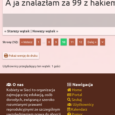
A ja znalazłam za 99 z haki
«
Starszy wątek
|
Nowszy wątek
»
Strony (12):
« Wstecz
1
…
8
9
10
11
12
Dalej »
Pokaż wersję do druku
Użytkownicy przeglądający ten wątek: 1 gości
O nas
Nawigacja
Kobiety w Sieci to organizacja
Home
zajmująca się edukacją, osób
Portal
dorosłych, związaną z szeroko
Szukaj
rozumianymi prawami
Użytkownicy
reprodukcyjnymi ze szczególnym
Kalendarz
uwzględnieniem prawa do aborcji.
Pomoc