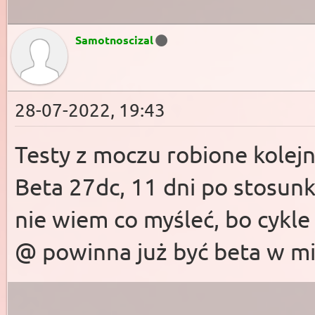
Samotnoscizal
28-07-2022, 19:43
Testy z moczu robione kolej
Beta 27dc, 11 dni po stosunk
nie wiem co myśleć, bo cykl
@ powinna już być beta w m