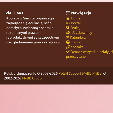
O nas
Nawigacja
Kobiety w Sieci to organizacja
Home
zajmująca się edukacją, osób
Portal
dorosłych, związaną z szeroko
Szukaj
rozumianymi prawami
Użytkownicy
reprodukcyjnymi ze szczególnym
Kalendarz
uwzględnieniem prawa do aborcji.
Pomoc
Kontakt
Oznacz wszystkie działy ja
przeczytane
Polskie tłumaczenie © 2007-2026
Polski Support MyBB
MyBB
, ©
2002-2026
MyBB Group
.