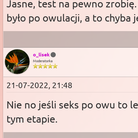
Jasne, test na pewno zrobię.
było po owulacji, a to chyba
o_lisek
Moderatorka
21-07-2022, 21:48
Nie no jeśli seks po owu to le
tym etapie.