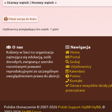
«
Starszy wątek
|
Nowszy wątek
»
Pokaż wersję do druku
Użytkownicy przeglądający ten wątek: 1 gości
O nas
Nawigacja
Kobiety w Sieci to organizacja
Home
zajmująca się edukacją, osób
Portal
dorosłych, związaną z szeroko
Szukaj
rozumianymi prawami
Użytkownicy
reprodukcyjnymi ze szczególnym
Kalendarz
uwzględnieniem prawa do aborcji.
Pomoc
Kontakt
Oznacz wszystkie działy ja
przeczytane
Polskie tłumaczenie © 2007-2026
Polski Support MyBB
MyBB
, ©
2002-2026
MyBB Group
.