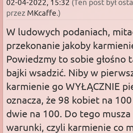
02-04-2022, 15:32
(Ten post był os
przez
MKcaffe
.)
W ludowych podaniach, mita
przekonanie jakoby karmienie 
Powiedzmy to sobie głośno 
bajki wsadzić. Niby w pierws
karmienie go WYŁĄCZNIE pier
oznacza, że 98 kobiet na 100 
dwie na 100. Do tego musza 
warunki, czyli karmienie co 