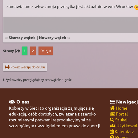
zamawialam z whw , moja przesyłka jest aktualnie w wer Wrocław
«
Starszy wątek
|
Nowszy wątek
»
Strony (2):
1
2
Dalej »
Pokaż wersję do druku
Użytkownicy przeglądający ten wątek: 1 gości
O nas
Nawigacj
Kobiety w Sieci to organizacja zajmująca się
Home
edukacją, osób dorosłych, związaną z szeroko
Portal
rozumianymi prawami reprodukcyjnymi ze
Szukaj
szczególnym uwzględnieniem prawa do aborcji.
Użytkowni
Kalendarz
Pomoc