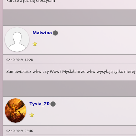
kurcze a już się cieszyłam
Malwina
02-10-2019, 14:28
Zamawiałaś z whw czy Wow? Myślałam że whw wysyłają tylko nierej
Tysia_20
02-10-2019, 22:46