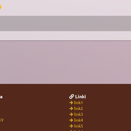
a
Linki
link1
link2
link3
cy
link4
link5