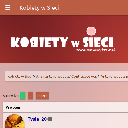
Kobiety w Sieci
Kobiety w Sieci
A jak antykoncepcja/ Contraceptives
Antykoncepcja p
Strony (2):
1
2
Dalej »
Problem
Tysia_20