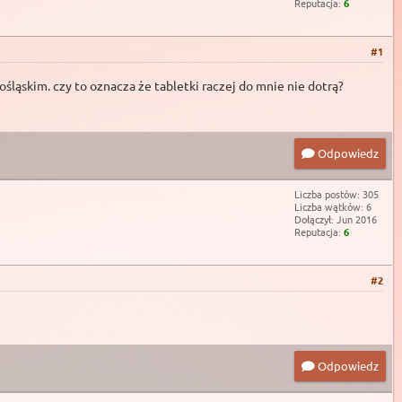
Reputacja:
6
#1
ąskim. czy to oznacza że tabletki raczej do mnie nie dotrą?
Odpowiedz
Liczba postów: 305
Liczba wątków: 6
Dołączył: Jun 2016
Reputacja:
6
#2
Odpowiedz