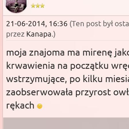
21-06-2014, 16:36
(Ten post był os
przez
Kanapa
.
)
moja znajoma ma mirenę jako
krwawienia na początku wręcz
wstrzymujące, po kilku mies
zaobserwowała przyrost owło
rękach