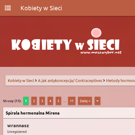
Kobiety w Sieci
Kobiety w Sieci
A jak antykoncepcja/ Contraceptives
Metody hormon
Strony (11):
1
2
3
4
5
…
11
Dalej »
Spirala hormonalna Mirena
wrannasz
Unregistered