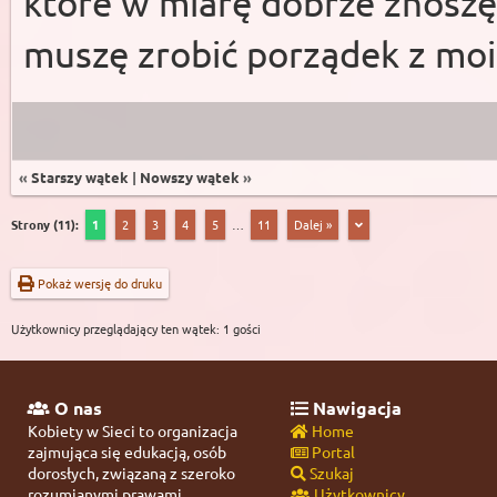
które w miarę dobrze znoszę,
muszę zrobić porządek z mo
«
Starszy wątek
|
Nowszy wątek
»
Strony (11):
1
2
3
4
5
…
11
Dalej »
Pokaż wersję do druku
Użytkownicy przeglądający ten wątek: 1 gości
O nas
Nawigacja
Kobiety w Sieci to organizacja
Home
zajmująca się edukacją, osób
Portal
dorosłych, związaną z szeroko
Szukaj
rozumianymi prawami
Użytkownicy