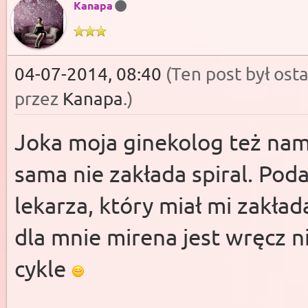
Kanapa
04-07-2014, 08:40
(Ten post był os
przez
Kanapa
.
)
Joka moja ginekolog też na
sama nie zakłada spiral. Po
lekarza, który miał mi zakłada
dla mnie mirena jest wręcz n
cykle