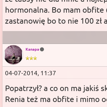
hormonalna. Bo mam obfite 
zastanowię bo to nie 100 zł a
Kanapa
04-07-2014, 11:37
Popatrzył? a co on ma jakiś 
Renia też ma obfite i mimo o