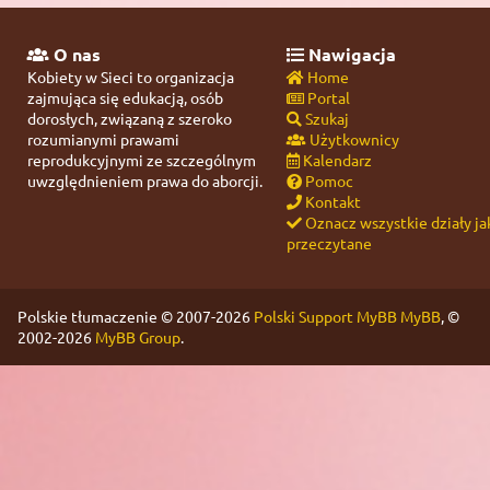
O nas
Nawigacja
Kobiety w Sieci to organizacja
Home
zajmująca się edukacją, osób
Portal
dorosłych, związaną z szeroko
Szukaj
rozumianymi prawami
Użytkownicy
reprodukcyjnymi ze szczególnym
Kalendarz
uwzględnieniem prawa do aborcji.
Pomoc
Kontakt
Oznacz wszystkie działy ja
przeczytane
Polskie tłumaczenie © 2007-2026
Polski Support MyBB
MyBB
, ©
2002-2026
MyBB Group
.