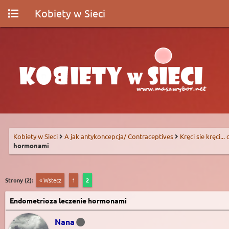
Kobiety w Sieci
Kobiety w Sieci
A jak antykoncepcja/ Contraceptives
Kręci sie kręci...
hormonami
Strony (2):
« Wstecz
1
2
Endometrioza leczenie hormonami
Nana