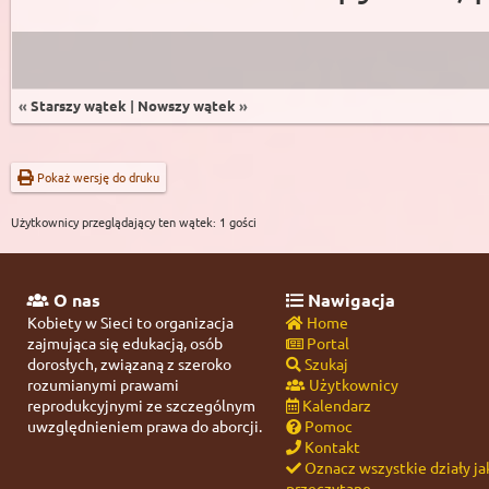
«
Starszy wątek
|
Nowszy wątek
»
Pokaż wersję do druku
Użytkownicy przeglądający ten wątek: 1 gości
O nas
Nawigacja
Kobiety w Sieci to organizacja
Home
zajmująca się edukacją, osób
Portal
dorosłych, związaną z szeroko
Szukaj
rozumianymi prawami
Użytkownicy
reprodukcyjnymi ze szczególnym
Kalendarz
uwzględnieniem prawa do aborcji.
Pomoc
Kontakt
Oznacz wszystkie działy ja
przeczytane