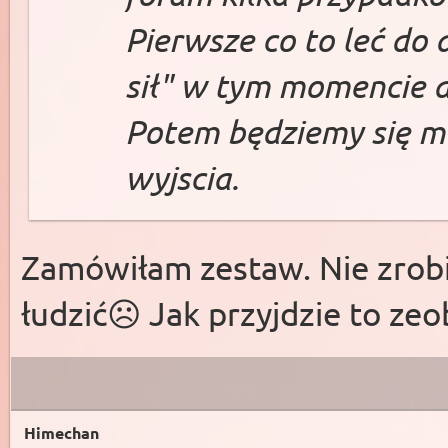
Pierwsze co to leć do 
sił" w tym momencie a
Potem będziemy się m
wyjscia.
Zamówiłam zestaw. Nie zrobił
łudzić☹️ Jak przyjdzie to zeo
Himechan