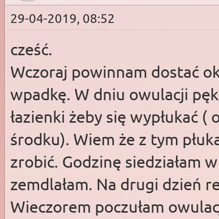
29-04-2019, 08:52
cześć.
Wczoraj powinnam dostać ok
wpadkę. W dniu owulacji pęk
łazienki żeby się wypłukać ( 
środku). Wiem że z tym płuka
zrobić. Godzinę siedziałam w
zemdlałam. Na drugi dzień re
Wieczorem poczułam owulacj