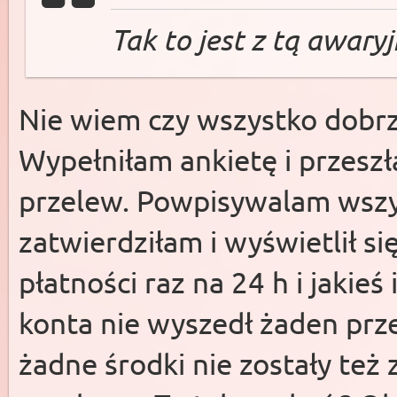
Tak to jest z tą awar
Nie wiem czy wszystko dobrz
Wypełniłam ankietę i przesz
przelew. Powpisywalam wszyst
zatwierdziłam i wyświetlił si
płatności raz na 24 h i jakieś
konta nie wyszedł żaden prze
żadne środki nie zostały te