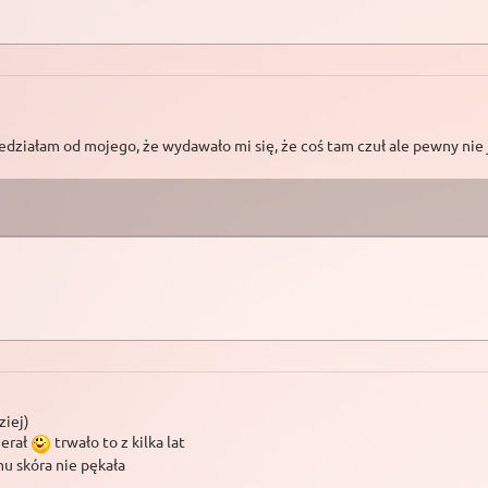
iedziałam od mojego, że wydawało mi się, że coś tam czuł ale pewny nie 
ziej)
ierał
trwało to z kilka lat
u skóra nie pękała