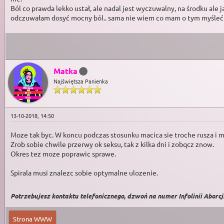
Ból co prawda lekko ustał, ale nadal jest wyczuwalny, na środku ale j
odczuwałam dosyć mocny ból.. sama nie wiem co mam o tym myśleć
Matka
Najświętsza Panienka
13-10-2018, 14:50
Moze tak byc. W koncu podczas stosunku macica sie troche rusza i m
Zrob sobie chwile przerwy ok seksu, tak z kilka dni i zobqcz znow.
Okres tez moze poprawic sprawe.
Spirala musi znalezc sobie optymalne ulozenie.
Potrzebujesz kontaktu telefonicznego, dzwoń na numer Infolinii Aborcji 
Strona WWW