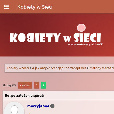
Kobiety w Sieci
Kobiety w Sieci
A jak antykoncepcja/ Contraceptives
Metody mechani
Strony (2):
« Wstecz
1
2
Ból po założeniu spirali
merryjanee