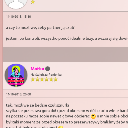
11-10-2018, 15:10
a czy to możliwe, żeby partner ją czuł?
jestem po kontroli, wszystko ponoć idealnie leży, a wczoraj się dow
Matka
Najświętsza Panienka
11-10-2018, 20:00
tak, mozliwe ze bedzie czuł sznurki
szyika sie przesuwa gora dół (przed okresem w dół czuć o wiele bard
na poczatku moze sobie nawet głowe obcierac
u mnie sobie obc
był taki moment ze przed okresem to prezerwatywy braliśmy żeby m
u nas tak było u was nie musi