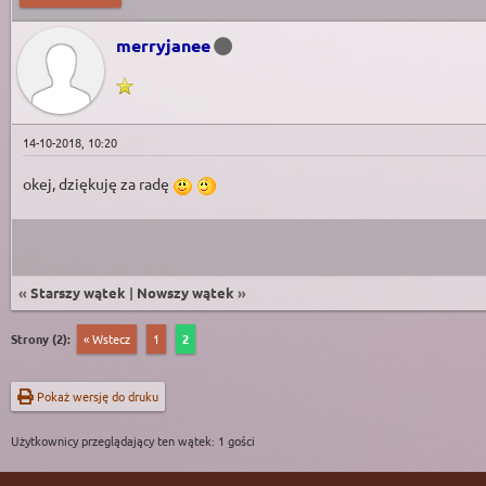
merryjanee
14-10-2018, 10:20
okej, dziękuję za radę
«
Starszy wątek
|
Nowszy wątek
»
Strony (2):
« Wstecz
1
2
Pokaż wersję do druku
Użytkownicy przeglądający ten wątek: 1 gości