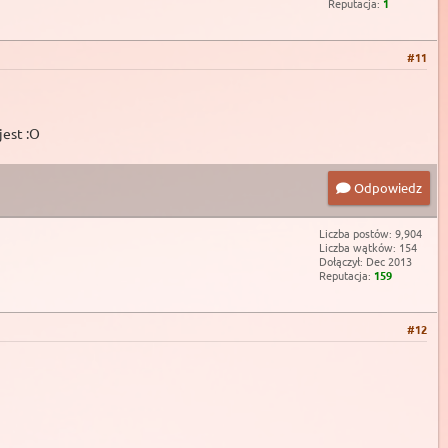
Reputacja:
1
#11
jest :O
Odpowiedz
Liczba postów: 9,904
Liczba wątków: 154
Dołączył: Dec 2013
Reputacja:
159
#12