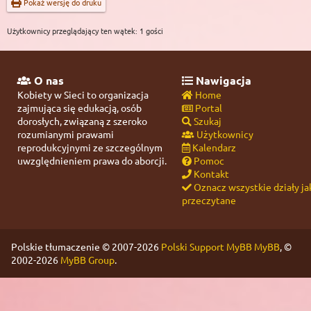
Pokaż wersję do druku
Użytkownicy przeglądający ten wątek: 1 gości
O nas
Nawigacja
Kobiety w Sieci to organizacja
Home
zajmująca się edukacją, osób
Portal
dorosłych, związaną z szeroko
Szukaj
rozumianymi prawami
Użytkownicy
reprodukcyjnymi ze szczególnym
Kalendarz
uwzględnieniem prawa do aborcji.
Pomoc
Kontakt
Oznacz wszystkie działy ja
przeczytane
Polskie tłumaczenie © 2007-2026
Polski Support MyBB
MyBB
, ©
2002-2026
MyBB Group
.