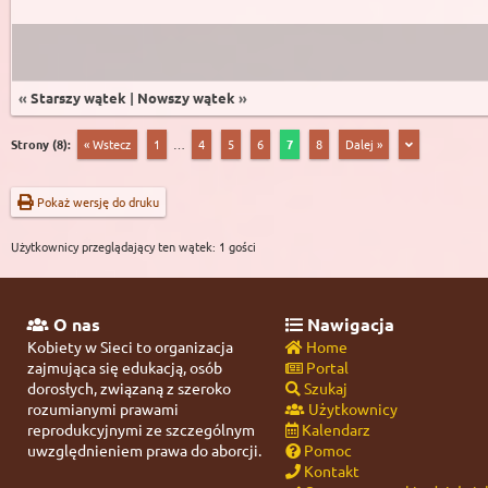
«
Starszy wątek
|
Nowszy wątek
»
Strony (8):
« Wstecz
1
…
4
5
6
7
8
Dalej »
Pokaż wersję do druku
Użytkownicy przeglądający ten wątek: 1 gości
O nas
Nawigacja
Kobiety w Sieci to organizacja
Home
zajmująca się edukacją, osób
Portal
dorosłych, związaną z szeroko
Szukaj
rozumianymi prawami
Użytkownicy
reprodukcyjnymi ze szczególnym
Kalendarz
uwzględnieniem prawa do aborcji.
Pomoc
Kontakt