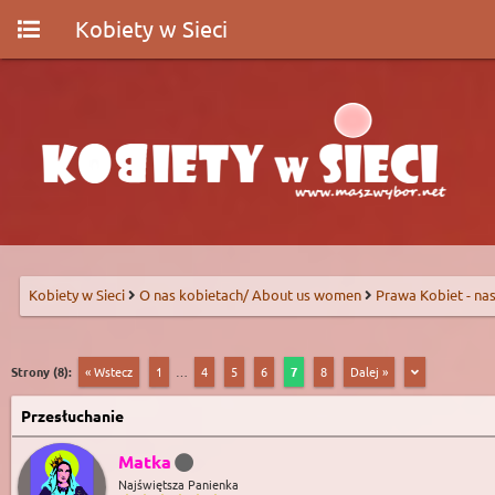
Kobiety w Sieci
Kobiety w Sieci
O nas kobietach/ About us women
Prawa Kobiet - nas
Strony (8):
« Wstecz
1
…
4
5
6
7
8
Dalej »
Przesłuchanie
Matka
Najświętsza Panienka