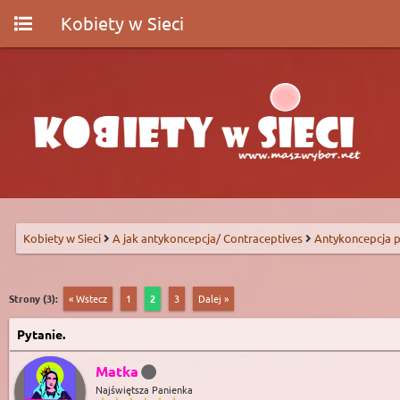
Kobiety w Sieci
Kobiety w Sieci
A jak antykoncepcja/ Contraceptives
Antykoncepcja p
Strony (3):
« Wstecz
1
2
3
Dalej »
Pytanie.
Matka
Najświętsza Panienka