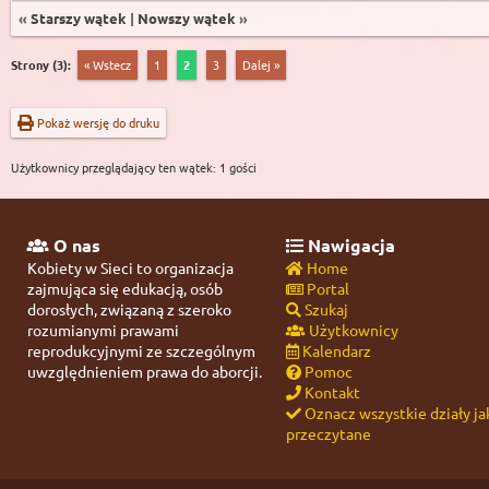
«
Starszy wątek
|
Nowszy wątek
»
Strony (3):
« Wstecz
1
2
3
Dalej »
Pokaż wersję do druku
Użytkownicy przeglądający ten wątek: 1 gości
O nas
Nawigacja
Kobiety w Sieci to organizacja
Home
zajmująca się edukacją, osób
Portal
dorosłych, związaną z szeroko
Szukaj
rozumianymi prawami
Użytkownicy
reprodukcyjnymi ze szczególnym
Kalendarz
uwzględnieniem prawa do aborcji.
Pomoc
Kontakt
Oznacz wszystkie działy ja
przeczytane