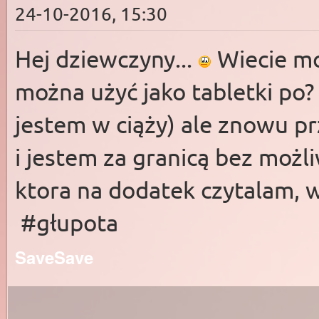
24-10-2016, 15:30
Hej dziewczyny...
Wiecie mo
można użyć jako tabletki po?
jestem w ciąży) ale znowu p
i jestem za granicą bez możli
ktora na dodatek czytalam, w
#głupota
Save
Save