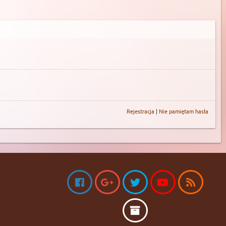
Rejestracja
|
Nie pamiętam hasła