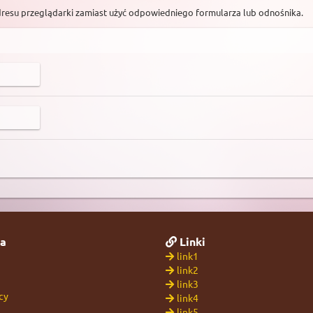
dresu przeglądarki zamiast użyć odpowiedniego formularza lub odnośnika.
a
Linki
link1
link2
link3
cy
link4
link5