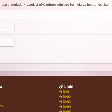
dresu przeglądarki zamiast użyć odpowiedniego formularza lub odnośnika.
a
Linki
link1
link2
link3
cy
link4
link5