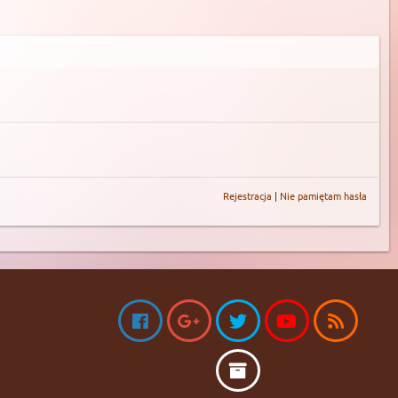
Rejestracja
|
Nie pamiętam hasła