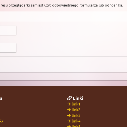
dresu przeglądarki zamiast użyć odpowiedniego formularza lub odnośnika.
a
Linki
link1
link2
link3
cy
link4
link5