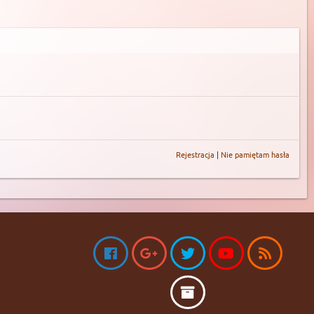
Rejestracja
|
Nie pamiętam hasła