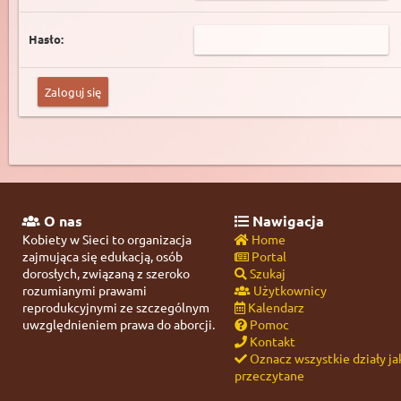
Hasło:
O nas
Nawigacja
Kobiety w Sieci to organizacja
Home
zajmująca się edukacją, osób
Portal
dorosłych, związaną z szeroko
Szukaj
rozumianymi prawami
Użytkownicy
reprodukcyjnymi ze szczególnym
Kalendarz
uwzględnieniem prawa do aborcji.
Pomoc
Kontakt
Oznacz wszystkie działy ja
przeczytane