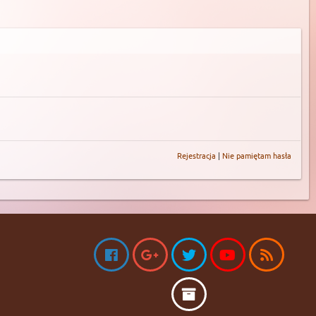
Rejestracja
|
Nie pamiętam hasła