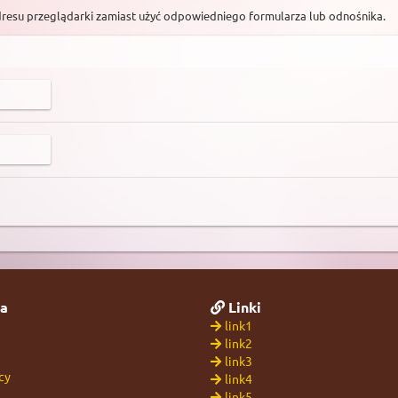
dresu przeglądarki zamiast użyć odpowiedniego formularza lub odnośnika.
a
Linki
link1
link2
link3
cy
link4
link5