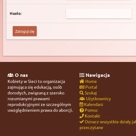
Hasło:
O nas
Nawigacja
Kobiety w Sieci to organizacja
Home
zajmująca się edukacją, osób
Portal
dorosłych, związaną z szeroko
Szukaj
rozumianymi prawami
Użytkownicy
reprodukcyjnymi ze szczególnym
Kalendarz
uwzględnieniem prawa do aborcji.
Pomoc
Kontakt
Oznacz wszystkie działy ja
przeczytane