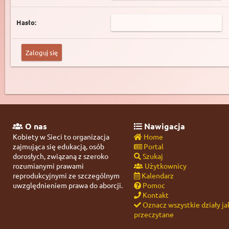
Hasło:
O nas
Nawigacja
Kobiety w Sieci to organizacja
Home
zajmująca się edukacją, osób
Portal
dorosłych, związaną z szeroko
Szukaj
rozumianymi prawami
Użytkownicy
reprodukcyjnymi ze szczególnym
Kalendarz
uwzględnieniem prawa do aborcji.
Pomoc
Kontakt
Oznacz wszystkie działy ja
przeczytane