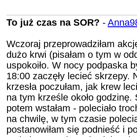
To już czas na SOR?
-
Anna9
Wczoraj przeprowadziłam akcj
dużo krwi (pisałam o tym w od
uspokoiło. W nocy podpaska był
18:00 zaczęły lecieć skrzepy. 
krzesła poczułam, jak krew lec
na tym krześle około godzinę. 
potem wstałam - poleciało troc
na chwilę, w tym czasie poleci
postanowiłam się podnieść i p