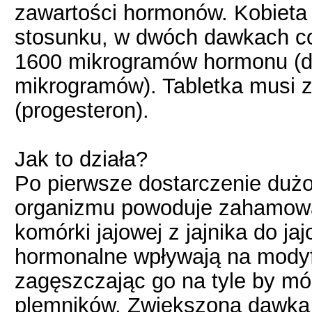
zawartości hormonów. Kobieta
stosunku, w dwóch dawkach co
1600 mikrogramów hormonu (d
mikrogramów). Tabletka musi z
(progesteron).
Jak to działa?
Po pierwsze dostarczenie duż
organizmu powoduje zahamowan
komórki jajowej z jajnika do j
hormonalne wpływają na modyf
zagęszczając go na tyle by móg
plemników. Zwiększona dawka