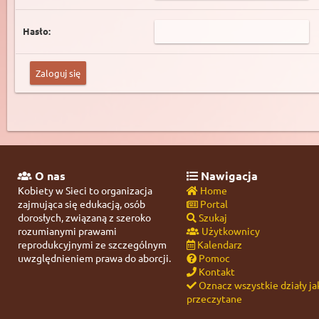
Hasło:
O nas
Nawigacja
Kobiety w Sieci to organizacja
Home
zajmująca się edukacją, osób
Portal
dorosłych, związaną z szeroko
Szukaj
rozumianymi prawami
Użytkownicy
reprodukcyjnymi ze szczególnym
Kalendarz
uwzględnieniem prawa do aborcji.
Pomoc
Kontakt
Oznacz wszystkie działy ja
przeczytane