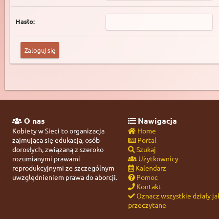
Hasło:
O nas
Nawigacja
Kobiety w Sieci to organizacja
Home
zajmująca się edukacją, osób
Portal
dorosłych, związaną z szeroko
Szukaj
rozumianymi prawami
Użytkownicy
reprodukcyjnymi ze szczególnym
Kalendarz
uwzględnieniem prawa do aborcji.
Pomoc
Kontakt
Oznacz wszystkie działy ja
przeczytane