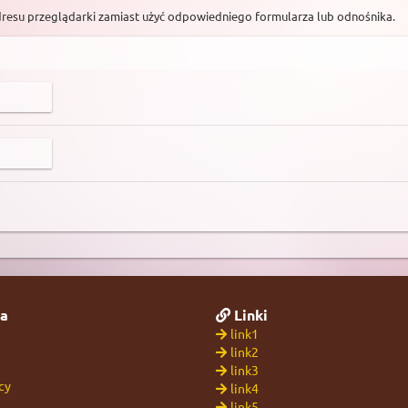
dresu przeglądarki zamiast użyć odpowiedniego formularza lub odnośnika.
a
Linki
link1
link2
link3
cy
link4
link5