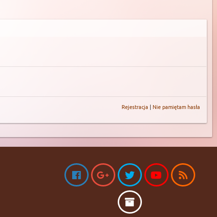
Rejestracja
|
Nie pamiętam hasła