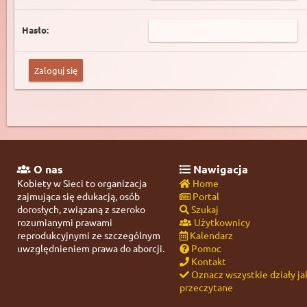
Hasło:
O nas
Nawigacja
Kobiety w Sieci to organizacja
Home
zajmująca się edukacją, osób
Portal
dorosłych, związaną z szeroko
Szukaj
rozumianymi prawami
Użytkownicy
reprodukcyjnymi ze szczególnym
Kalendarz
uwzględnieniem prawa do aborcji.
Pomoc
Kontakt
Oznacz wszystkie działy ja
przeczytane