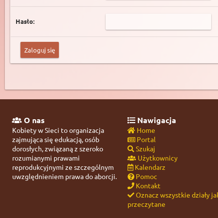
Hasło:
O nas
Nawigacja
Kobiety w Sieci to organizacja
Home
zajmująca się edukacją, osób
Portal
dorosłych, związaną z szeroko
Szukaj
rozumianymi prawami
Użytkownicy
reprodukcyjnymi ze szczególnym
Kalendarz
uwzględnieniem prawa do aborcji.
Pomoc
Kontakt
Oznacz wszystkie działy ja
przeczytane