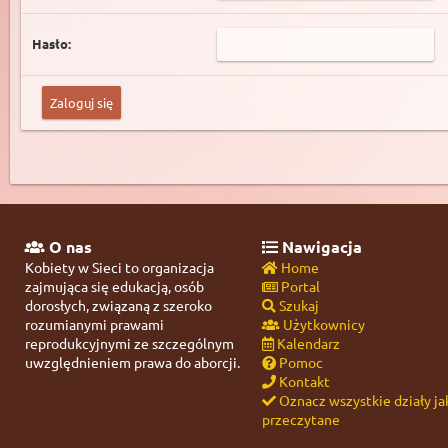
Hasło:
O nas
Nawigacja
Kobiety w Sieci to organizacja
Home
zajmująca się edukacją, osób
Portal
dorosłych, związaną z szeroko
Szukaj
rozumianymi prawami
Użytkownicy
reprodukcyjnymi ze szczególnym
Kalendarz
uwzględnieniem prawa do aborcji.
Pomoc
Kontakt
Oznacz wszystkie działy ja
przeczytane