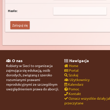
Hasło:
O nas
Nawigacja
Kobiety w Sieci to organizacja
Home
zajmująca się edukacją, osób
Portal
dorosłych, związaną z szeroko
Szukaj
rozumianymi prawami
Użytkownicy
reprodukcyjnymi ze szczególnym
Kalendarz
uwzględnieniem prawa do aborcji.
Pomoc
Kontakt
Oznacz wszystkie działy ja
przeczytane