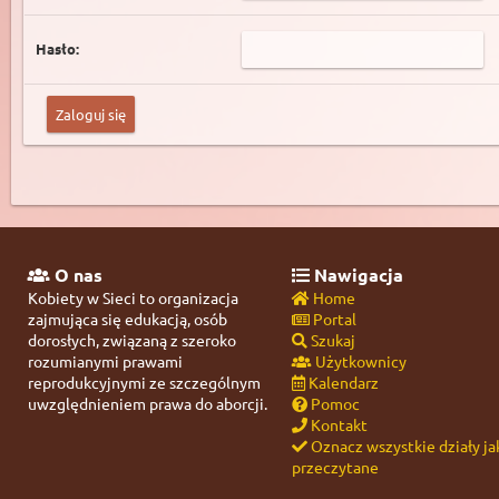
Hasło:
O nas
Nawigacja
Kobiety w Sieci to organizacja
Home
zajmująca się edukacją, osób
Portal
dorosłych, związaną z szeroko
Szukaj
rozumianymi prawami
Użytkownicy
reprodukcyjnymi ze szczególnym
Kalendarz
uwzględnieniem prawa do aborcji.
Pomoc
Kontakt
Oznacz wszystkie działy ja
przeczytane