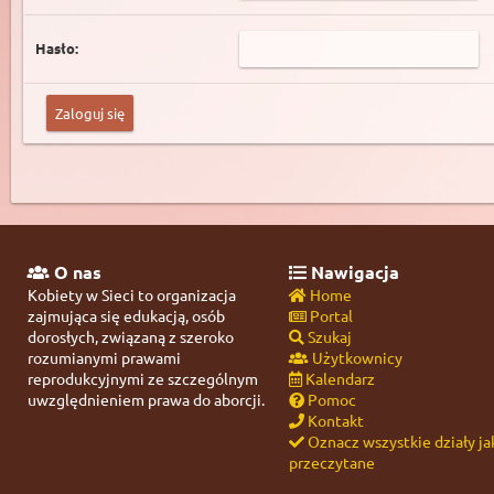
Hasło:
O nas
Nawigacja
Kobiety w Sieci to organizacja
Home
zajmująca się edukacją, osób
Portal
dorosłych, związaną z szeroko
Szukaj
rozumianymi prawami
Użytkownicy
reprodukcyjnymi ze szczególnym
Kalendarz
uwzględnieniem prawa do aborcji.
Pomoc
Kontakt
Oznacz wszystkie działy ja
przeczytane