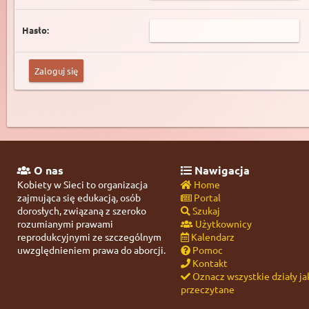
Hasło:
O nas
Nawigacja
Kobiety w Sieci to organizacja
Home
zajmująca się edukacją, osób
Portal
dorosłych, związaną z szeroko
Szukaj
rozumianymi prawami
Użytkownicy
reprodukcyjnymi ze szczególnym
Kalendarz
uwzględnieniem prawa do aborcji.
Pomoc
Kontakt
Oznacz wszystkie działy ja
przeczytane