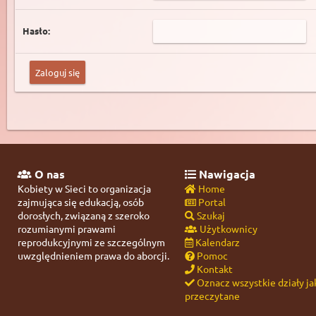
Hasło:
O nas
Nawigacja
Kobiety w Sieci to organizacja
Home
zajmująca się edukacją, osób
Portal
dorosłych, związaną z szeroko
Szukaj
rozumianymi prawami
Użytkownicy
reprodukcyjnymi ze szczególnym
Kalendarz
uwzględnieniem prawa do aborcji.
Pomoc
Kontakt
Oznacz wszystkie działy ja
przeczytane