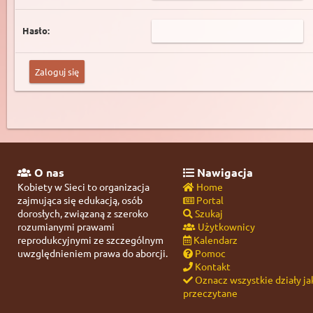
Hasło:
O nas
Nawigacja
Kobiety w Sieci to organizacja
Home
zajmująca się edukacją, osób
Portal
dorosłych, związaną z szeroko
Szukaj
rozumianymi prawami
Użytkownicy
reprodukcyjnymi ze szczególnym
Kalendarz
uwzględnieniem prawa do aborcji.
Pomoc
Kontakt
Oznacz wszystkie działy ja
przeczytane