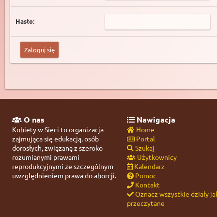
Hasło:
O nas
Nawigacja
Kobiety w Sieci to organizacja
Home
zajmująca się edukacją, osób
Portal
dorosłych, związaną z szeroko
Szukaj
rozumianymi prawami
Użytkownicy
reprodukcyjnymi ze szczególnym
Kalendarz
uwzględnieniem prawa do aborcji.
Pomoc
Kontakt
Oznacz wszystkie działy ja
przeczytane