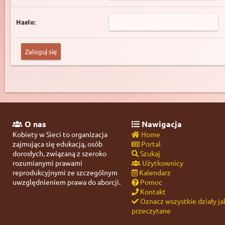
Hasło:
O nas
Nawigacja
Kobiety w Sieci to organizacja
Home
zajmująca się edukacją, osób
Portal
dorosłych, związaną z szeroko
Szukaj
rozumianymi prawami
Użytkownicy
reprodukcyjnymi ze szczególnym
Kalendarz
uwzględnieniem prawa do aborcji.
Pomoc
Kontakt
Oznacz wszystkie działy ja
przeczytane