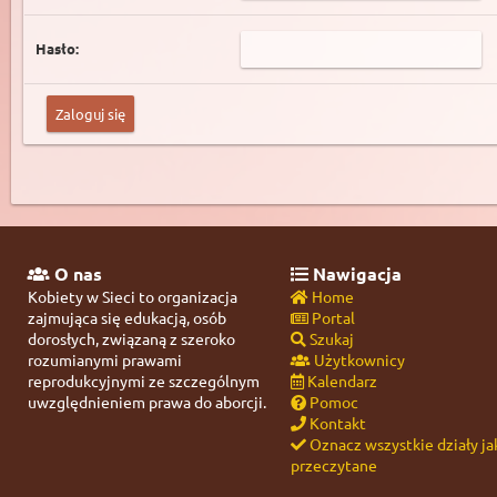
Hasło:
O nas
Nawigacja
Kobiety w Sieci to organizacja
Home
zajmująca się edukacją, osób
Portal
dorosłych, związaną z szeroko
Szukaj
rozumianymi prawami
Użytkownicy
reprodukcyjnymi ze szczególnym
Kalendarz
uwzględnieniem prawa do aborcji.
Pomoc
Kontakt
Oznacz wszystkie działy ja
przeczytane