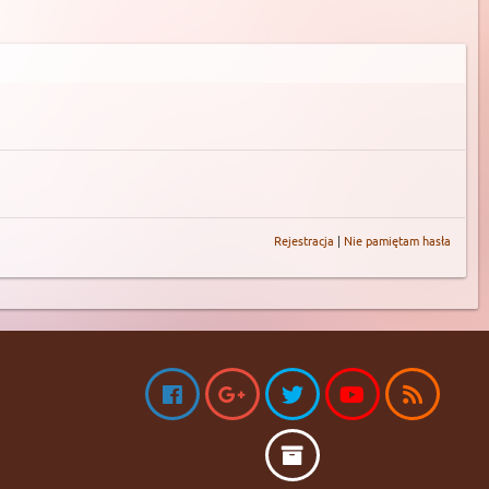
Rejestracja
|
Nie pamiętam hasła