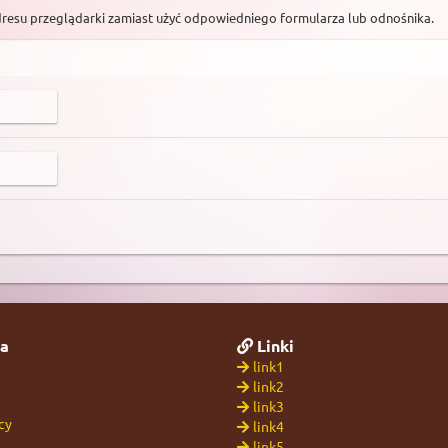
dresu przeglądarki zamiast użyć odpowiedniego formularza lub odnośnika.
a
Linki
link1
link2
link3
cy
link4
link5