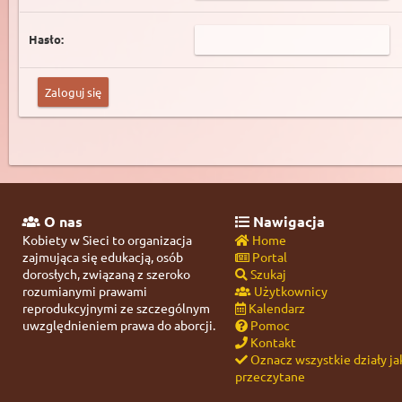
Hasło:
O nas
Nawigacja
Kobiety w Sieci to organizacja
Home
zajmująca się edukacją, osób
Portal
dorosłych, związaną z szeroko
Szukaj
rozumianymi prawami
Użytkownicy
reprodukcyjnymi ze szczególnym
Kalendarz
uwzględnieniem prawa do aborcji.
Pomoc
Kontakt
Oznacz wszystkie działy ja
przeczytane