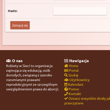
Hasło:
O nas
Nawigacja
Kobiety w Sieci to organizacja
Home
zajmująca się edukacją, osób
Portal
dorosłych, związaną z szeroko
Szukaj
rozumianymi prawami
Użytkownicy
reprodukcyjnymi ze szczególnym
Kalendarz
uwzględnieniem prawa do aborcji.
Pomoc
Kontakt
Oznacz wszystkie działy ja
przeczytane