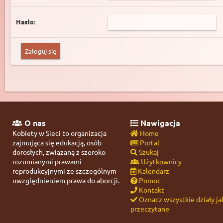
Hasło:
O nas
Nawigacja
Kobiety w Sieci to organizacja
Home
zajmująca się edukacją, osób
Portal
dorosłych, związaną z szeroko
Szukaj
rozumianymi prawami
Użytkownicy
reprodukcyjnymi ze szczególnym
Kalendarz
uwzględnieniem prawa do aborcji.
Pomoc
Kontakt
Oznacz wszystkie działy ja
przeczytane